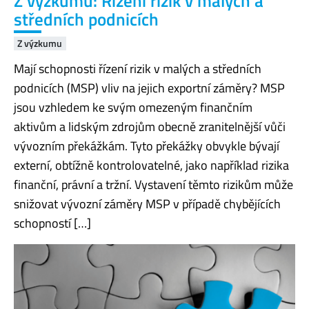
Z výzkumu: Řízení rizik v malých a
středních podnicích
Z výzkumu
Mají schopnosti řízení rizik v malých a středních
podnicích (MSP) vliv na jejich exportní záměry? MSP
jsou vzhledem ke svým omezeným finančním
aktivům a lidským zdrojům obecně zranitelnější vůči
vývozním překážkám. Tyto překážky obvykle bývají
externí, obtížně kontrolovatelné, jako například rizika
finanční, právní a tržní. Vystavení těmto rizikům může
snižovat vývozní záměry MSP v případě chybějících
schopností […]