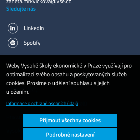
zaneta.mrkvickova@vse.cz
Sledujte nás
LinkedIn
Spotify
Weby Vysoké školy ekonomické v Praze využívají pro
optimalizaci svého obsahu a poskytovaných služeb
Admin
cookies. Prosíme o udělení souhlasu s jejich
Intranet vědy
uložením.
Cookies a ochrana osobních údajů
Informace o ochraně osobních údajů
Přístupnost webu
Přijmout všechny cookies
Vysoký kontrast
Podrobné nastavení