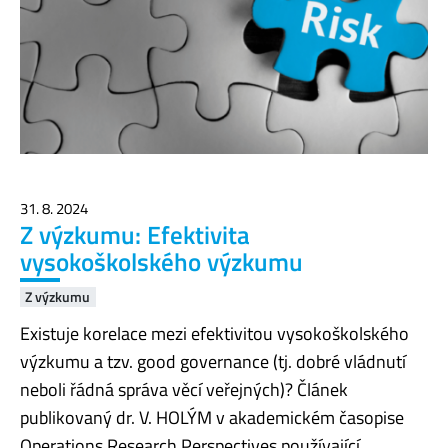
31. 8. 2024
Z výzkumu: Efektivita
vysokoškolského výzkumu
Z výzkumu
Existuje korelace mezi efektivitou vysokoškolského
výzkumu a tzv. good governance (tj. dobré vládnutí
neboli řádná správa věcí veřejných)? Článek
publikovaný dr. V. HOLÝM v akademickém časopise
Operations Research Perspectives používající