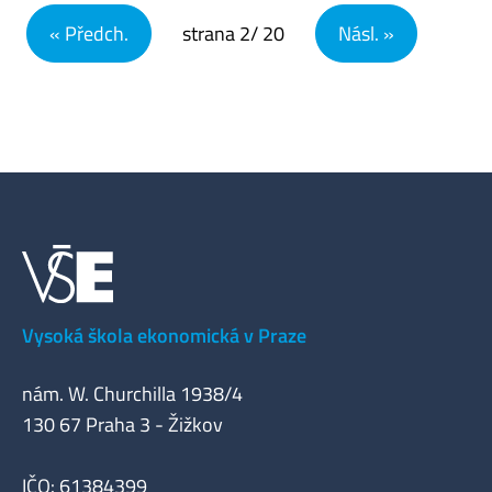
Navigace pro příspěvky
« Předch.
strana
2
/ 20
Násl. »
Vysoká škola ekonomická v Praze
nám. W. Churchilla 1938/4
130 67 Praha 3 - Žižkov
IČO: 61384399