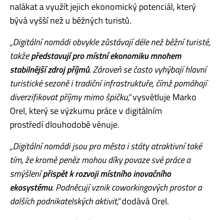
nalákat a využít jejich ekonomický potenciál, který
bývá vyšší než u běžných turistů.
„Digitální nomádi obvykle zůstávají déle než běžní turisté,
takže
představují pro místní ekonomiku mnohem
stabilnější zdroj příjmů
. Zároveň se často vyhýbají hlavní
turistické sezoně i tradiční infrastruktuře, čímž pomáhají
diverzifikovat příjmy mimo špičku,”
vysvětluje Marko
Orel, který se výzkumu práce v digitálním
prostředí dlouhodobě věnuje.
„Digitální nomádi jsou pro města i státy atraktivní také
tím, že kromě peněz mohou díky povaze své práce a
smýšlení
přispět k rozvoji místního inovačního
ekosystému
. Podněcují vznik coworkingových prostor a
dalších podnikatelských aktivit,”
dodává Orel.