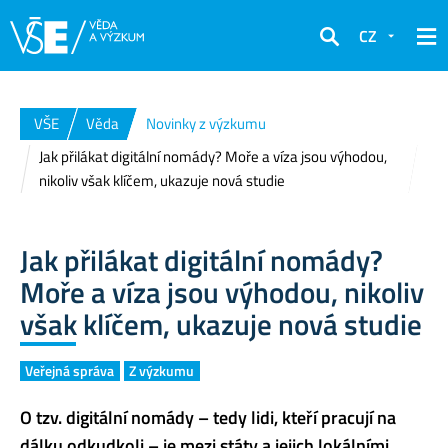
CZ
Hledat
VŠE
Věda
Novinky z výzkumu
Jak přilákat digitální nomády? Moře a víza jsou výhodou,
nikoliv však klíčem, ukazuje nová studie
Jak přilákat digitální nomády?
Moře a víza jsou výhodou, nikoliv
však klíčem, ukazuje nová studie
Veřejná správa
Z výzkumu
O tzv. digitální nomády – tedy lidi, kteří pracují na
dálku odkudkoli – je mezi státy a jejich lokálními