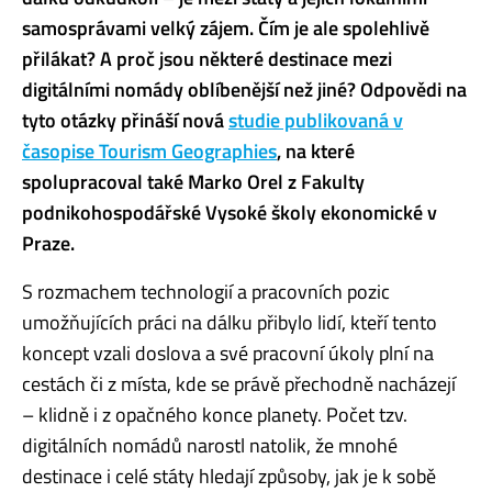
samosprávami velký zájem. Čím je ale spolehlivě
přilákat? A proč jsou některé destinace mezi
digitálními nomády oblíbenější než jiné? Odpovědi na
tyto otázky přináší nová
studie publikovaná v
časopise Tourism Geographies
, na které
spolupracoval také Marko Orel z Fakulty
podnikohospodářské Vysoké školy ekonomické v
Praze.
S rozmachem technologií a pracovních pozic
umožňujících práci na dálku přibylo lidí, kteří tento
koncept vzali doslova a své pracovní úkoly plní na
cestách či z místa, kde se právě přechodně nacházejí
– klidně i z opačného konce planety. Počet tzv.
digitálních nomádů narostl natolik, že mnohé
destinace i celé státy hledají způsoby, jak je k sobě