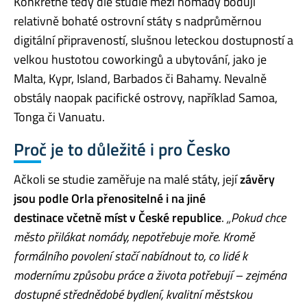
Konkrétně tedy dle studie mezi nomády bodují
relativně bohaté ostrovní státy s nadprůměrnou
digitální připraveností, slušnou leteckou dostupností a
velkou hustotou coworkingů a ubytování, jako je
Malta, Kypr, Island, Barbados či Bahamy. Nevalně
obstály naopak pacifické ostrovy, například Samoa,
Tonga či Vanuatu.
Proč je to důležité i pro Česko
Ačkoli se studie zaměřuje na malé státy, její
závěry
jsou podle Orla přenositelné i na jiné
destinace včetně míst v České republice
.
„Pokud chce
město přilákat nomády, nepotřebuje moře. Kromě
formálního povolení stačí nabídnout to, co lidé k
modernímu způsobu práce a života potřebují – zejména
dostupné střednědobé bydlení, kvalitní městskou