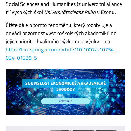
Social Sciences and Humanities (z univerzitní aliance
tří vysokých škol
Universitätsallianz Ruhr
) v Esenu.
Čtěte dále o tomto fenoménu, který rozptyluje a
odvádí pozornost vysokoškolských akademiků od
jejich priorit – kvalitního výzkumu a výuky – na:
https://link.springer.com/article/10.1007/s10734-
024-01239-5