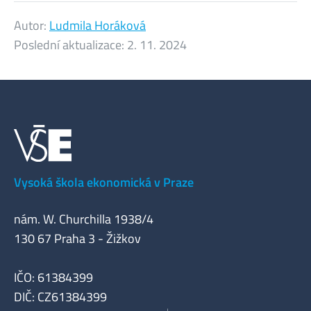
Autor:
Ludmila Horáková
Poslední aktualizace:
2. 11. 2024
Vysoká škola ekonomická v Praze
nám. W. Churchilla 1938/4
130 67 Praha 3 - Žižkov
IČO: 61384399
DIČ: CZ61384399