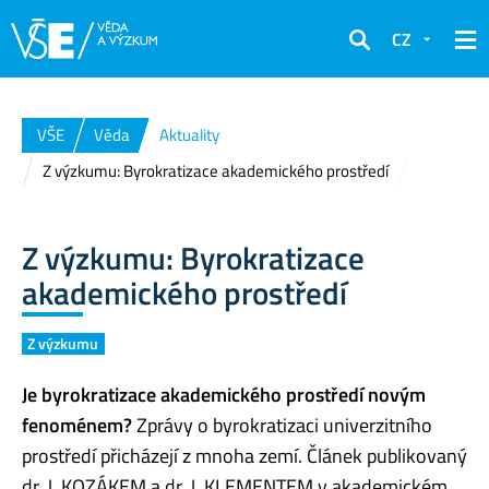
CZ
Hledat
VŠE
Věda
Aktuality
Z výzkumu: Byrokratizace akademického prostředí
Z výzkumu: Byrokratizace
akademického prostředí
Z výzkumu
Je byrokratizace akademického prostředí novým
fenoménem?
Zprávy o byrokratizaci univerzitního
prostředí přicházejí z mnoha zemí. Článek publikovaný
dr. J. KOZÁKEM a dr. J. KLEMENTEM v akademickém