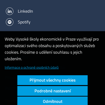
LinkedIn
Spotify
Weby Vysoké školy ekonomické v Praze využívají pro
optimalizaci svého obsahu a poskytovaných služeb
Admin
cookies. Prosíme o udělení souhlasu s jejich
Intranet vědy
uložením.
Cookies a ochrana osobních údajů
Informace o ochraně osobních údajů
Přístupnost webu
Přijmout všechny cookies
Vysoký kontrast
Podrobné nastavení
Copyright © 2000 - 2026 Vysoká škola ekonomická v Praze
Odmítnout