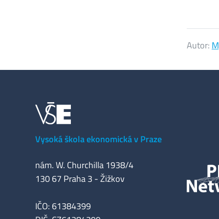
Autor:
M
Vysoká škola ekonomická v Praze
nám. W. Churchilla 1938/4
130 67 Praha 3 - Žižkov
IČO: 61384399