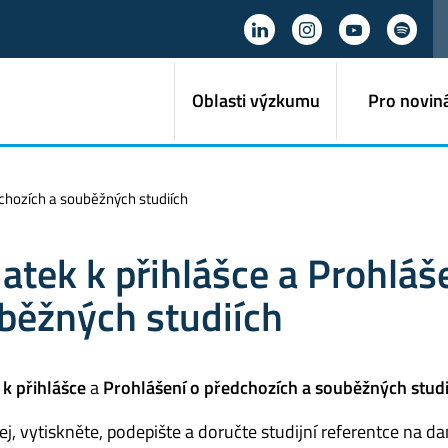
Oblasti výzkumu
Pro novin
dchozích a souběžných studiích
atek k přihlášce a Prohláš
běžných studiích
k přihlášce
a
Prohlášení o předchozích a souběžných studi
jej, vytiskněte, podepište a doručte studijní referentce na d