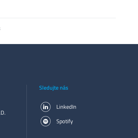
3
Sledujte nás
LinkedIn
.D.
Spotify