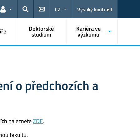
CZ
Vysoký kontrast
Odkazy pro uživatele
Hledat
Doktorské
Kariéra ve
áře
studium
výzkumu
ení o předchozích a
ích
naleznete
ZDE
.
anou fakultu.