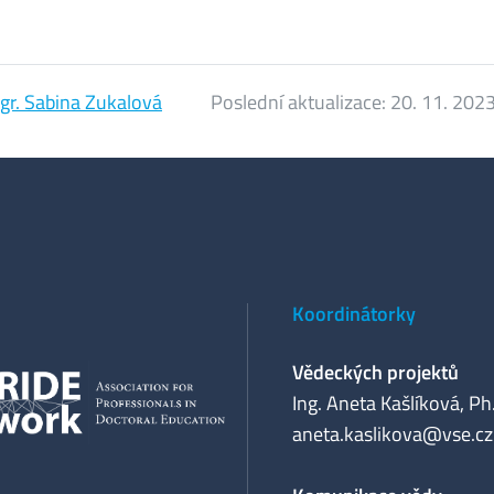
gr. Sabina Zukalová
Poslední aktualizace:
20. 11. 202
Koordinátorky
Vědeckých projektů
Ing. Aneta Kašlíková, Ph
aneta.kaslikova@vse.cz